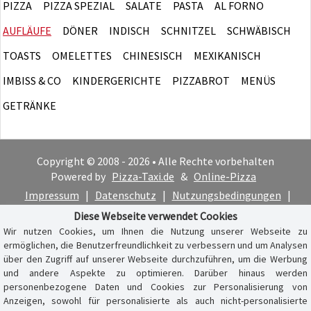
PIZZA
PIZZA SPEZIAL
SALATE
PASTA
AL FORNO
AUFLÄUFE
DÖNER
INDISCH
SCHNITZEL
SCHWÄBISCH
TOASTS
OMELETTES
CHINESISCH
MEXIKANISCH
IMBISS & CO
KINDERGERICHTE
PIZZABROT
MENÜS
GETRÄNKE
Copyright © 2008 - 2026 • Alle Rechte vorbehalten
Powered by
Pizza-Taxi.de
&
Online-Pizza
Impressum
|
Datenschutz
|
Nutzungsbedingungen
|
Cookie-Hinweis
Diese Webseite verwendet Cookies
Wir nutzen Cookies, um Ihnen die Nutzung unserer Webseite zu
ermöglichen, die Benutzerfreundlichkeit zu verbessern und um Analysen
über den Zugriff auf unserer Webseite durchzuführen, um die Werbung
und andere Aspekte zu optimieren. Darüber hinaus werden
personenbezogene Daten und Cookies zur Personalisierung von
Anzeigen, sowohl für personalisierte als auch nicht-personalisierte