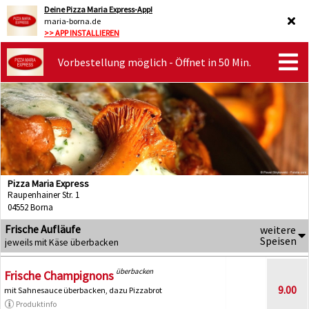
Deine Pizza Maria Express-App!
maria-borna.de
>> APP INSTALLIEREN
Vorbestellung möglich - Öffnet in 50 Min.
Pizza Maria Express
Raupenhainer Str. 1
04552 Borna
Frische Aufläufe
weitere
Speisen
jeweils mit Käse überbacken
überbacken
Frische Champignons
9.00
mit Sahnesauce überbacken, dazu Pizzabrot
Produktinfo