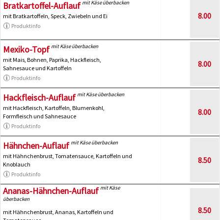
mit Käse überbacken
Bratkartoffel-Auflauf
8.00
mit Bratkartoffeln, Speck, Zwiebeln und Ei
Produktinfo
mit Käse überbacken
Mexiko-Topf
mit Mais, Bohnen, Paprika, Hackfleisch,
8.00
Sahnesauce und Kartoffeln
Produktinfo
mit Käse überbacken
Hackfleisch-Auflauf
mit Hackfleisch, Kartoffeln, Blumenkohl,
8.00
Formfleisch und Sahnesauce
Produktinfo
mit Käse überbacken
Hähnchen-Auflauf
mit Hähnchenbrust, Tomatensauce, Kartoffeln und
8.50
Knoblauch
Produktinfo
mit Käse
Ananas-Hähnchen-Auflauf
überbacken
8.50
mit Hähnchenbrust, Ananas, Kartoffeln und